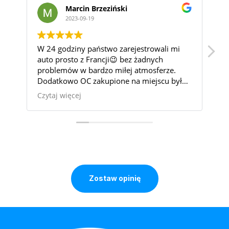
Marcin Brzeziński
2023-09-19
W 24 godziny państwo zarejestrowali mi
Po
auto prosto z Francji😉 bez żadnych
ko
problemów w bardzo miłej atmosferze.
Dodatkowo OC zakupione na miejscu było
jednym z najtańszych na rynku i z nie byle
Czytaj więcej
jakiego ubezpieczyciela, polecam !
Zostaw opinię