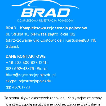
BRAD – Kompleksowa rejestracja pojazdów
ul. Struga 16, pierwsze piętro lokal 102
(skrzyżowanie ulic Łostowickiej i Kartuskiej)80-116
Gdańsk
DANE KONTAKTOWE
+48 507 800 827
(24h)
(58) 692-48-79
(Biuro)
biuro@rejestracjapojazdu.pl
skype: rejestracjapojazdu
gg: 45701773
GODZINY OTWARCIA
Ta strona używa ciasteczek (cookies). Korzystając ze strony
Od pon. do sob.: 8:00-18:00
wyrażasz zgodę na używanie cookie, zgodnie z aktualnymi