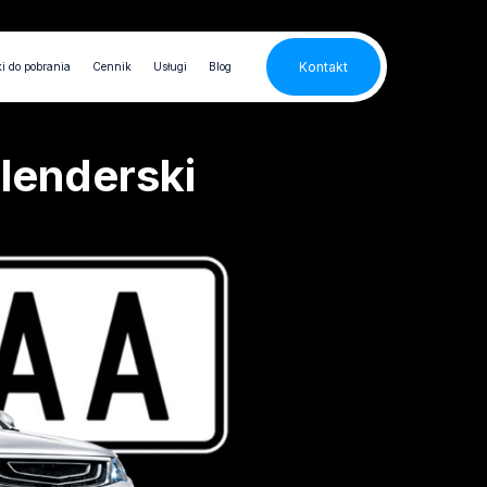
Kontakt
i do pobrania
Cennik
Usługi
Blog
lenderski