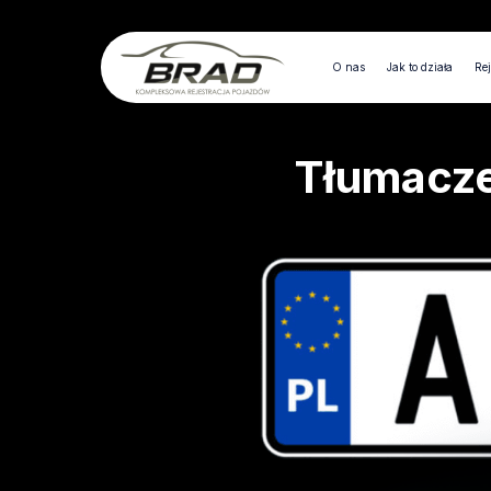
O nas
Jak to działa
Rej
Tłumacze