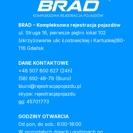
BRAD – Kompleksowa rejestracja pojazdów
ul. Struga 16, pierwsze piętro lokal 102
(skrzyżowanie ulic Łostowickiej i Kartuskiej)80-
116 Gdańsk
DANE KONTAKTOWE
+48 507 800 827
(24h)
(58) 692-48-79
(Biuro)
biuro@rejestracjapojazdu.pl
skype: rejestracjapojazdu
gg: 45701773
GODZINY OTWARCIA
Od pon. do sob.: 8:00-18:00
W pozostałych dniach i godzinach po