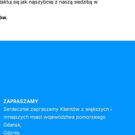
tuj się jak najszybciej z naszą siedzibą w
ów.
ZAPRASZAMY
Serdecznie zapraszamy Klientów z większych i
mniejszych miast województwa pomorskiego
Gdańsk,
Gdynia,