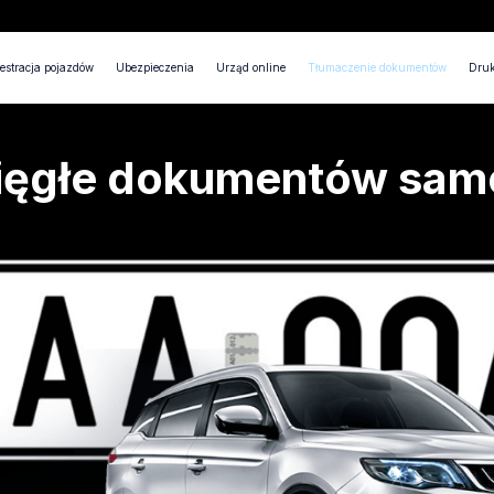
estracja pojazdów
Ubezpieczenia
Urząd online
Tłumaczenie dokumentów
Druk
sięgłe dokumentów sa