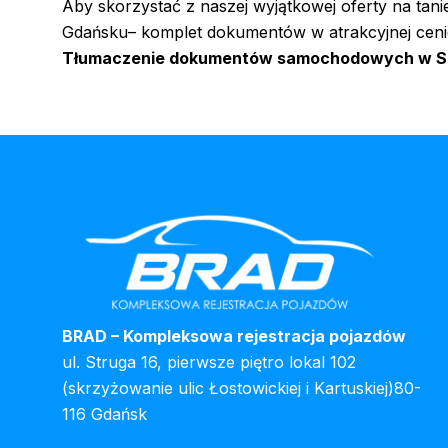
Aby skorzystać z naszej wyjątkowej oferty na tani
Gdańsku– komplet dokumentów w atrakcyjnej cenie
Tłumaczenie dokumentów samochodowych w Sop
BRAD – Kompleksowa rejestracja pojazdów
ul. Struga 16, pierwsze piętro lokal 102
(skrzyżowanie ulic Łostowickiej i Kartuskiej)80-
116 Gdańsk