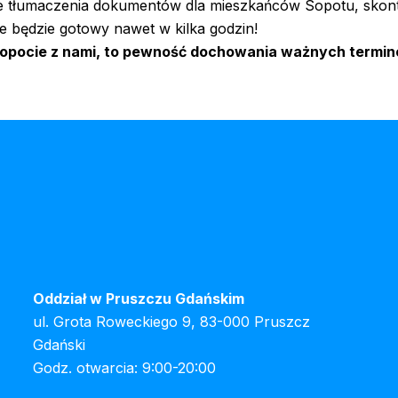
e tłumaczenia dokumentów dla mieszkańców Sopotu, skontak
 będzie gotowy nawet w kilka godzin!
ocie z nami, to pewność dochowania ważnych termin
Oddział w Pruszczu Gdańskim
ul. Grota Roweckiego 9, 83-000 Pruszcz
Gdański
Godz. otwarcia: 9:00-20:00