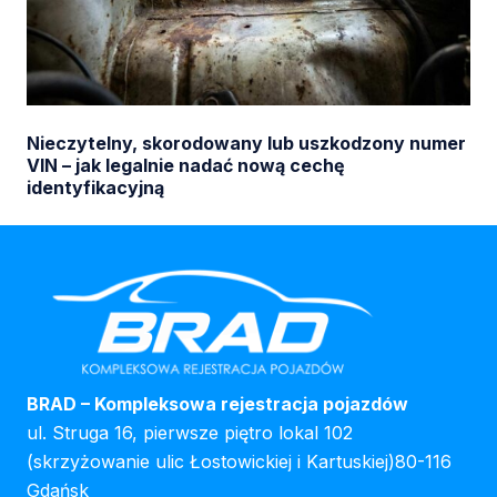
Nieczytelny, skorodowany lub uszkodzony numer
VIN – jak legalnie nadać nową cechę
identyfikacyjną
BRAD – Kompleksowa rejestracja pojazdów
ul. Struga 16, pierwsze piętro lokal 102
(skrzyżowanie ulic Łostowickiej i Kartuskiej)80-116
Gdańsk