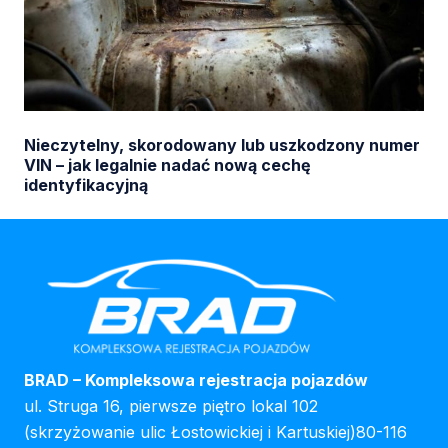
Auto ze statusem „Junk”, „Parts Only” albo
„Certificate of Destruction” – czy można je
zarejestrować w Polsce
BRAD – Kompleksowa rejestracja pojazdów
ul. Struga 16, pierwsze piętro lokal 102
(skrzyżowanie ulic Łostowickiej i Kartuskiej)80-116