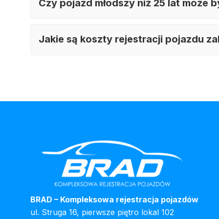
Czy pojazd młodszy niż 25 lat może 
Jakie są koszty rejestracji pojazdu 
BRAD – Kompleksowa rejestracja pojazdów
ul. Struga 16, pierwsze piętro lokal 102