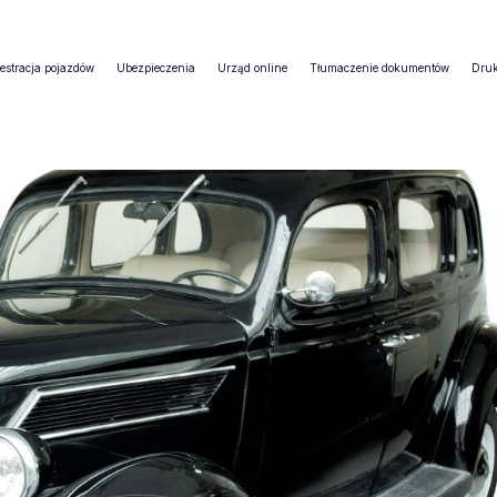
estracja pojazdów
Ubezpieczenia
Urząd online
Tłumaczenie dokumentów
Druk