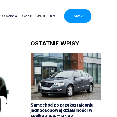
Kontakt
i do pobrania
Cennik
Usługi
Blog
OSTATNIE WPISY
Samochód po przekształceniu
jednoosobowej działalności w
spółkę z o.o. – jak go