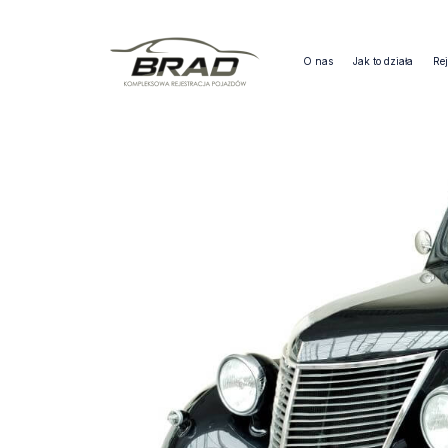
O nas
Jak to działa
Rej