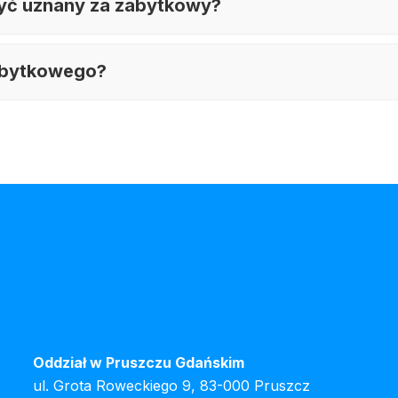
być uznany za zabytkowy?
zabytkowego?
Oddział w Pruszczu Gdańskim
ul. Grota Roweckiego 9, 83-000 Pruszcz