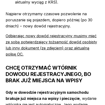
aktualny wyciąg z KRS).
Najpierw otrzymamy czasowe pozwolenie na
poruszanie się pojazdem, dopiero później (po 30
dniach) – nowy dowód rejestracyjny.
Odbierając nowy dowód rejestracyjny musimy mieć
ze sobą potwierdzający tożsamość dowód osobisty
lub inny dokument (ze zdjęciem) oraz aktualną
polisę OC.
CHCĘ OTRZYMAĆ WTÓRNIK
DOWODU REJESTRACYJNEGO, BO
BRAK JUŻ MIEJSCA NA WPISY
Gdy w dowodzie rejestracyjnym samochodu
brakuje już miejsca na wpisy i pieczęcie
, wydanie
wtórnika nie jest automatyczne. Jego wydanie